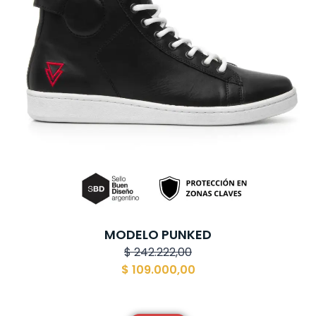
MODELO PUNKED
$
242.222,00
$
109.000,00