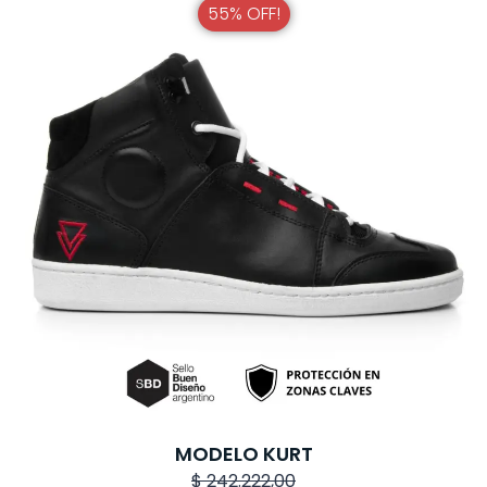
55% OFF!
MODELO KURT
$
242.222,00