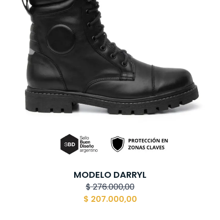
MODELO DARRYL
$
276.000,00
$
207.000,00