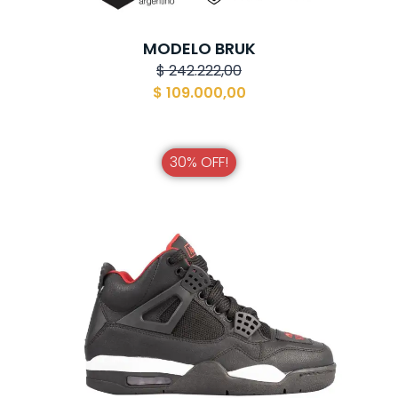
MODELO BRUK
$
242.222,00
$
109.000,00
30% OFF!