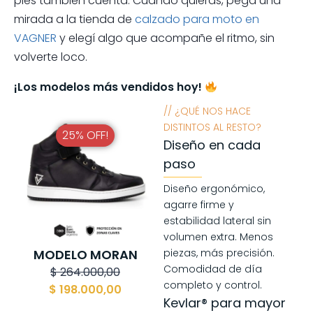
pies también cuenta. Cuando quieras, pegá una
mirada a la tienda de
calzado para moto en
VAGNER
y elegí algo que acompañe el ritmo, sin
volverte loco.
¡Los modelos más vendidos hoy!
// ¿QUÉ NOS HACE
DISTINTOS AL RESTO?
25% OFF!
Diseño en cada
paso
Diseño ergonómico,
agarre firme y
estabilidad lateral sin
volumen extra. Menos
MODELO MORAN
piezas, más precisión.
Comodidad de día
$
264.000,00
completo y control.
$
198.000,00
Kevlar® para mayor