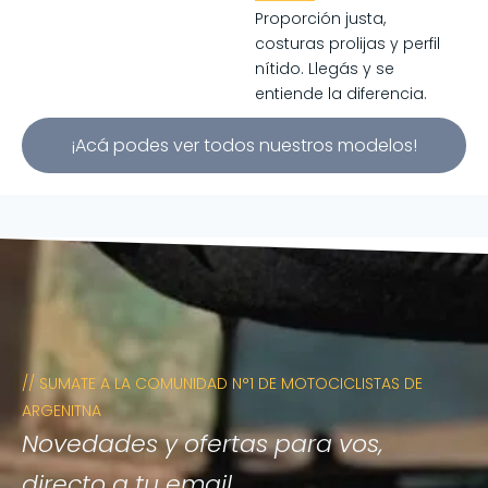
Proporción justa,
costuras prolijas y perfil
nítido. Llegás y se
entiende la diferencia.
¡Acá podes ver todos nuestros modelos!
// SUMATE A LA COMUNIDAD N°1 DE MOTOCICLISTAS DE
ARGENITNA
Novedades y ofertas para vos,
directo a tu email.