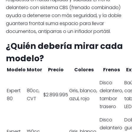
delantero con sistema CBS (frenado combinado)
ayuda a detenerse con más seguridad, y la doble
guantera frontal suma espacio para llevar
documentos, antiparras o un inflador portátil.
¿Quién debería mirar cada
modelo?
Modelo
Motor
Precio
Colores
Frenos
Ex
Disco
Baú
Expert
80cc,
Gris, blanco,
delantero,
cas
$2.899.995
80
CVT
azul, rojo
tambor
tab
trasero
LED
Disco
Do
delantero
gua
Expert
150cc,
Gris, blanco,