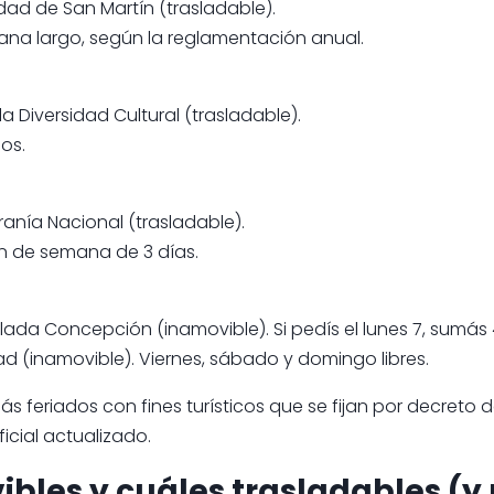
idad de San Martín (trasladable).
ana largo, según la reglamentación anual.
la Diversidad Cultural (trasladable).
os.
ranía Nacional (trasladable).
n de semana de 3 días.
lada Concepción (inamovible). Si pedís el lunes 7, sumás 
ad (inamovible). Viernes, sábado y domingo libres.
s feriados con fines turísticos que se fijan por decreto d
icial actualizado.
bles y cuáles trasladables (y