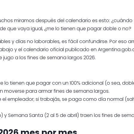
muchos miramos después del calendario es esto: ¿cuándo 
pide que vaya igual, ¿me lo tienen que pagar doble o no?
ables y días no laborables, es fácil confundirse. Por eso a
Trabajo y el calendario oficial publicado en Argentina.go
 jugo a los fines de semana largos 2026.
te lo tienen que pagar con un 100% adicional (o sea, doble)
en moverse para armar fines de semana largos.
ne el empleador; si trabajás, se paga como día normal (sa
o) y Semana Santa (2 al 5 de abril) traen los fines de se
 2026 mes por mes