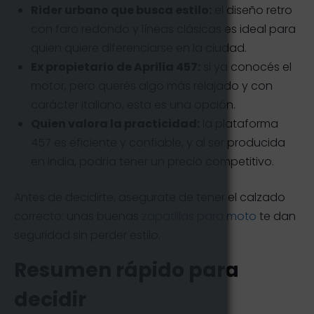
Rider urbano que busca estilo:
el diseño retro
con faro redondo y líneas clásicas es ideal para
quien quiere diferenciarse en la ciudad.
Ex propietario de Aprilia 457:
si ya conocés el
motor, pero querés algo más relajado y con
carácter italiano, esta es una opción.
Quien valora la practicidad:
la plataforma
457 es eficiente y confiable, y al ser producida
en India, podría tener un precio competitivo.
Antes de decidirte, asegurate de tener el calzado
correcto: unas buenas
zapatillas para moto
te dan
seguridad sin perder estilo.
Resumen rápido para
decidir