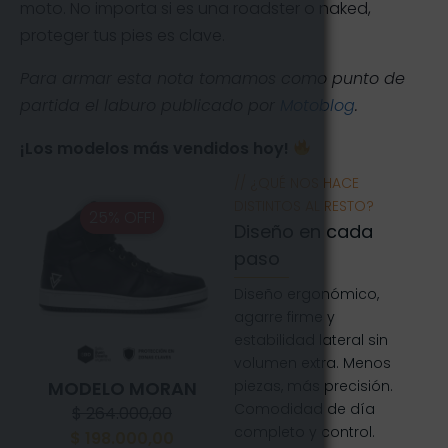
moto. No importa si es una roadster o naked,
proteger tus pies es clave.
Para armar esta nota tomamos como punto de
partida el laburo publicado por
Motoblog
.
¡Los modelos más vendidos hoy!
// ¿QUÉ NOS HACE
DISTINTOS AL RESTO?
25% OFF!
Diseño en cada
paso
Diseño ergonómico,
agarre firme y
estabilidad lateral sin
volumen extra. Menos
MODELO MORAN
piezas, más precisión.
Comodidad de día
$
264.000,00
completo y control.
$
198.000,00