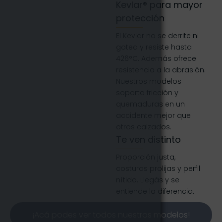
Kevlar® para mayor
protección
El Kevlar no se derrite ni
gotea y resiste hasta
426°C. Además ofrece
resistencia a la abrasión.
Nuestros modelos
soporta fricción y
quemaduras en un
accidente mejor que
otros calzados.
Te ven distinto
Proporción justa,
costuras prolijas y perfil
nítido. Llegás y se
entiende la diferencia.
¡Acá podes ver todos nuestros modelos!