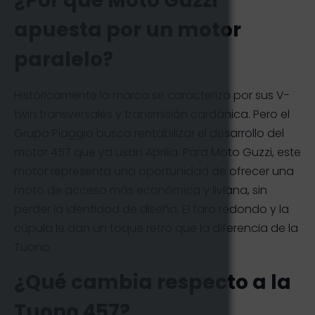
¿Por qué Moto Guzzi
apuesta por un motor
paralelo?
Históricamente la marca se caracterizó por sus V-
twin transversales y transmisión cardánica. Pero el
Grupo Piaggio busca rentabilizar el desarrollo del
motor 457 que ya usan Aprilia. Para Moto Guzzi, este
motor representa una oportunidad de ofrecer una
moto de acceso más económica y liviana, sin
perder la identidad de diseño. El faro redondo y la
cúpula le dan un toque retro que la diferencia de la
Tuono.
¿Qué cambia respecto a la
Tuono 457?