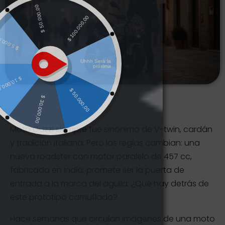
Moto Guzzi siempre fue sinónimo de V-twin, cardán
y tradición italiana. Pero las reglas cambian: una
nueva roadster con motor paralelo de 457 cc,
fabricada en India, promete ser la puerta de
entrada a la marca del águila. ¿Qué hay detrás de
este prototipo camuflado?
Hace semanas que circulan imágenes de una moto