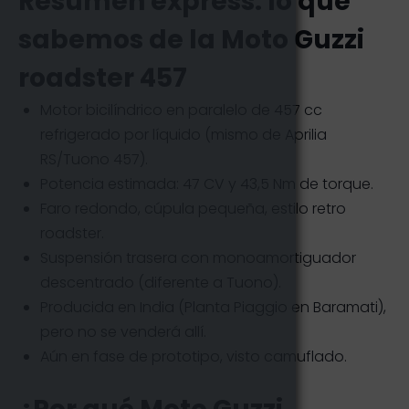
Resumen express: lo que
sabemos de la Moto Guzzi
roadster 457
Motor bicilíndrico en paralelo de 457 cc
refrigerado por líquido (mismo de Aprilia
RS/Tuono 457).
Potencia estimada: 47 CV y 43,5 Nm de torque.
Faro redondo, cúpula pequeña, estilo retro
roadster.
Suspensión trasera con monoamortiguador
descentrado (diferente a Tuono).
Producida en India (Planta Piaggio en Baramati),
pero no se venderá allí.
Aún en fase de prototipo, visto camuflado.