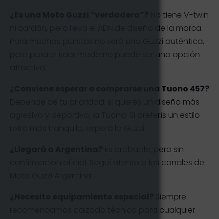
¿Es una Moto Guzzi “verdadera”?
No tiene V-twin
ni cardán, pero lleva el ADN de diseño de la marca.
Para muchos puristas no será una Guzzi auténtica,
pero para el rider moderno puede ser una opción
atractiva.
¿Conviene esperar o comprarse una Tuono 457?
Depende de tu prioridad: si querés un diseño más
agresivo y deportivo, la Tuono. Si preferís un estilo
retro más tranquilo, esperá la Guzzi.
¿Llegará a Argentina?
Es probable, pero sin
confirmación oficial. Seguí atento a los canales de
Moto Guzzi Argentina.
¿Necesito equipamiento especial?
Siempre
recomendamos calzado técnico para cualquier