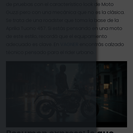
de pruebas con el característico look de Moto
Guzzi pero con una mecánica que no es la clásica.
Se trata de una roadster que toma la base de la
Aprilia Tuono 457. Si estás pensando en una moto
de este estilo, recordá que el equipamiento
adecuado es clave. En
VAGNER
encontrás calzado
técnico pensado para el rider urbano.