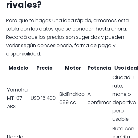
rivales?
Para que te hagas una idea rápida, armamos esta
tabla con los datos que se conocen hasta ahora.
Recordá que los precios son sugeridos y pueden
variar según concesionario, forma de pago y
disponibilidad.
Modelo
Precio
Motor
Potencia
Uso idea
Ciudad +
ruta,
Yamaha
Bicilíndrico
A
manejo
MT-07
USD 16.400
689 cc
confirmar
deportivo
ABS
pero
usable
Ruta con
Honda
espíritu