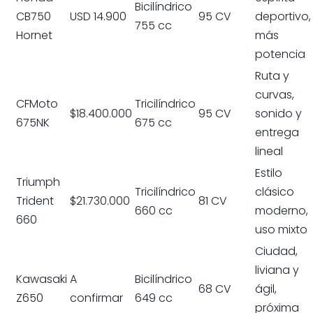
Bicilíndrico
CB750
USD 14.900
95 CV
deportivo,
755 cc
Hornet
más
potencia
Ruta y
curvas,
CFMoto
Tricilíndrico
$18.400.000
95 CV
sonido y
675NK
675 cc
entrega
lineal
Estilo
Triumph
Tricilíndrico
clásico
Trident
$21.730.000
81 CV
660 cc
moderno,
660
uso mixto
Ciudad,
liviana y
Kawasaki
A
Bicilíndrico
68 CV
ágil,
Z650
confirmar
649 cc
próxima